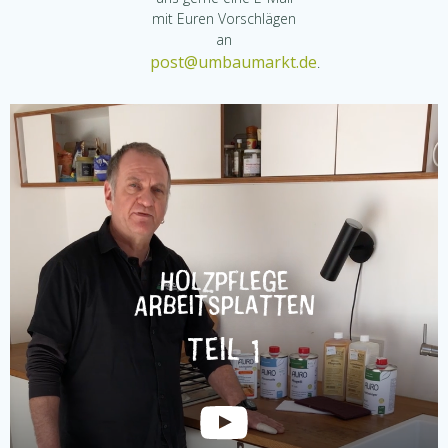
mit Euren Vorschlägen
an
post@umbaumarkt.de
.
Holzpflege
Arbeitsplatten
Teil 1