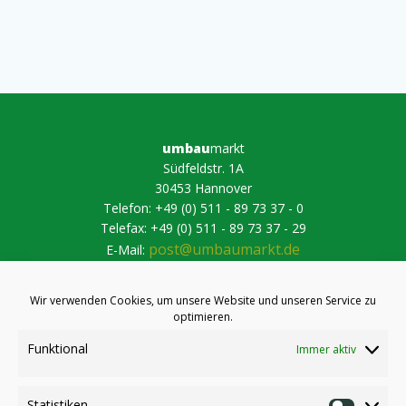
umbau
markt
Südfeldstr. 1A
30453 Hannover
Telefon: +49 (0) 511 - 89 73 37 - 0
Telefax: +49 (0) 511 - 89 73 37 - 29
post@umbaumarkt.de
E-Mail:
Wir verwenden Cookies, um unsere Website und unseren Service zu
optimieren.
Hier geht es lang, wenn Sie unsere Profitipps, Blicke hinter die
Funktional
Immer aktiv
Kulissen und Produktvorstellungen nicht verpassen wollen.
Statistiken