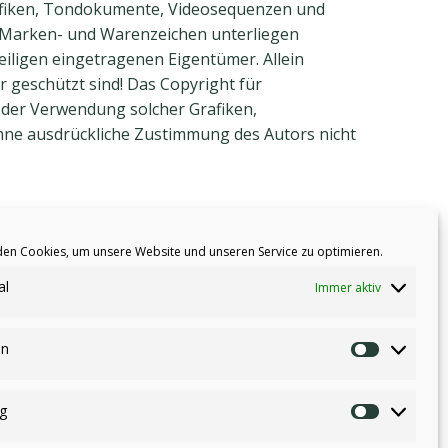
rafiken, Tondokumente, Videosequenzen und
n Marken- und Warenzeichen unterliegen
iligen eingetragenen Eigentümer. Allein
 geschützt sind! Das Copyright für
g oder Verwendung solcher Grafiken,
hne ausdrückliche Zustimmung des Autors nicht
rwiesen wurde. Sofern Teile oder einzelne
en Cookies, um unsere Website und unseren Service zu optimieren.
 sollten, bleiben die übrigen Teile des
al
Immer aktiv
nen entsprechenden Hinweis. Bei Bekanntwerden
en
Statistik
g
Marketi