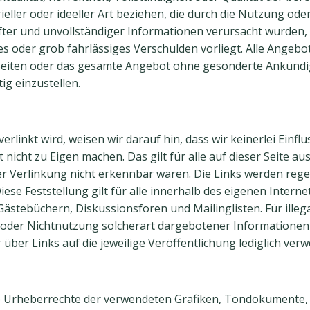
ieller oder ideeller Art beziehen, die durch die Nutzung o
ter und unvollständiger Informationen verursacht wurden, 
es oder grob fahrlässiges Verschulden vorliegt. Alle Angebo
er Seiten oder das gesamte Angebot ohne gesonderte Ankünd
ig einzustellen.
rlinkt wird, weisen wir darauf hin, dass wir keinerlei Einflu
 nicht zu Eigen machen. Das gilt für alle auf dieser Seite au
der Verlinkung nicht erkennbar waren. Die Links werden reg
iese Feststellung gilt für alle innerhalb des eigenen Inter
ästebüchern, Diskussionsforen und Mailinglisten. Für illega
oder Nichtnutzung solcherart dargebotener Informationen en
über Links auf die jeweilige Veröffentlichung lediglich verwe
 die Urheberrechte der verwendeten Grafiken, Tondokumente