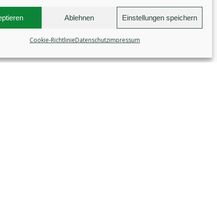
ptieren
Ablehnen
Einstellungen speichern
Cookie-Richtlinie
Datenschutz
impressum
ÖFFNUNGSZEITEN
Mo, Di:
geschlossen
Mi - Fr: 10ºº - 18ºº Uhr
Sa: 10ºº - 14ºº Uhr
Jeden 1. Sa im Monat:
10ºº -
18ºº Uhr
So: geschlossen